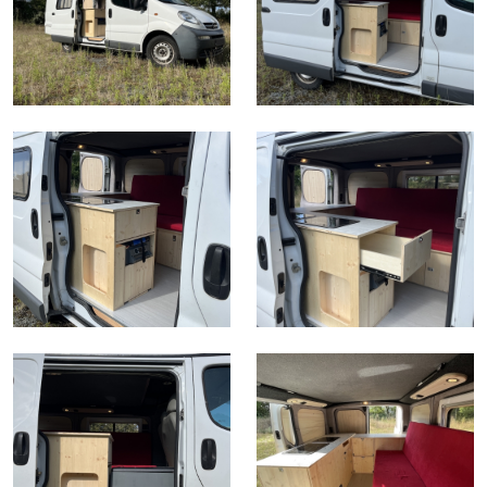
Trafic 3 - Toit Relevable Camp-Roof
Ford Transit Custom - Baie
Jumpy - Expert - ProAce - Baie
VW T5/T6 - Baie
Trafic 3 - Baie
Renault Master - Baie
Chauffage stationnaire - Autoterm