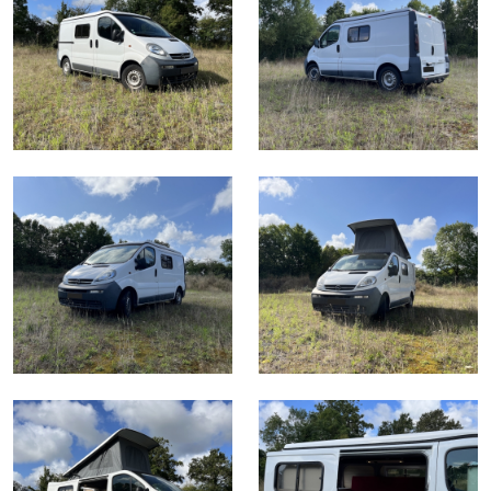
Vivaro - Aménagement modulable
Vito - Aménagement VASP
Peugeot Rifter - Toit relevable REIMO
Trafic 2 - Opel Vivaro - Toit relevable REIMO
VW T5 - Toit relevable REIMO
Trafic 3 - Toit relevable REIMO
VW T6.1 - Toit Relevable SCA 292
Ford Transit Custom - Toit Relevable SCA 126
Vito - Toit Relevable REIMO