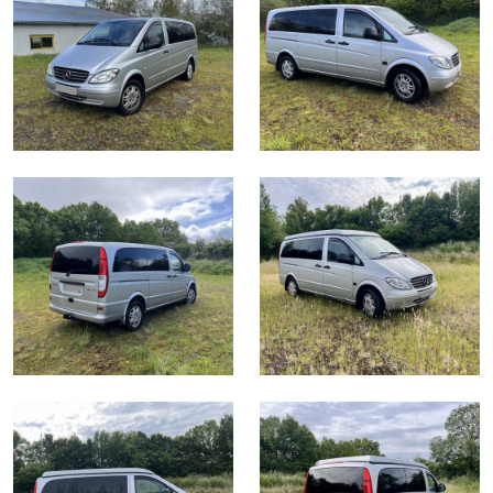
Vivaro - Aménagement modulable
Vito - Aménagement VASP
Peugeot Rifter - Toit relevable REIMO
Trafic 2 - Opel Vivaro - Toit relevable REIMO
VW T5 - Toit relevable REIMO
Trafic 3 - Toit relevable REIMO
VW T6.1 - Toit Relevable SCA 292
Ford Transit Custom - Toit Relevable SCA 126
Vito - Toit Relevable REIMO