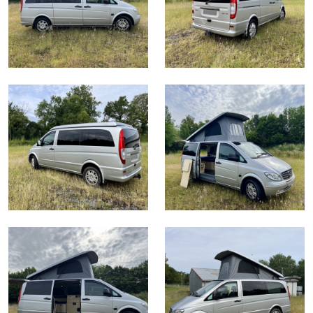
Trafic 3 - Toit Relevable Camp-Roof
Ford Transit Custom - Baie
Jumpy - Expert - ProAce - Baie
VW T5/T6 - Baie
Trafic 3 - Baie
Renault Master - Baie
Chauffage stationnaire - Autoterm