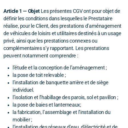
Article 1 — Objet
Les présentes CGV ont pour objet de
Trafic 3 - Toit Relevable Camp-Roof
définir les conditions dans lesquelles le Prestataire
réalise, pour le Client, des prestations d’aménagement
de véhicules de loisirs et utilitaires destinés à un usage
privé, ainsi que les prestations connexes ou
Ford Transit Custom - Baie
complémentaires s’y rapportant. Les prestations
Jumpy - Expert - ProAce - Baie
peuvent notamment comprendre :
VW T5/T6 - Baie
l’étude et la conception de l’aménagement ;
la pose de toit relevable ;
Trafic 3 - Baie
l’installation de banquette arrière et de siège
individuel.
Renault Master - Baie
l’isolation et l’habillage des parois, sol et pavillon ;
Chauffage stationnaire - Autoterm
la pose de baies et lanterneaux;
la fabrication, l’assemblage et l’installation du
mobilier ;
l’installation des réseaux d’eau, d’électricité et de