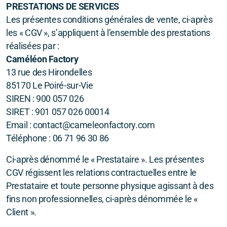
PRESTATIONS DE SERVICES
Vivaro - Aménagement modulable
Les présentes conditions générales de vente, ci-après
les « CGV », s’appliquent à l’ensemble des prestations
Vito - Aménagement VASP
réalisées par :
Caméléon Factory
13 rue des Hirondelles
85170 Le Poiré-sur-Vie
Peugeot Rifter - Toit relevable REIMO
SIREN : 900 057 026
SIRET : 901 057 026 00014
Trafic 2 - Opel Vivaro - Toit relevable REIMO
Email : contact@cameleonfactory.com
VW T5 - Toit relevable REIMO
Téléphone : 06 71 96 30 86
Trafic 3 - Toit relevable REIMO
Ci-après dénommé le « Prestataire ». Les présentes
CGV régissent les relations contractuelles entre le
VW T6.1 - Toit Relevable SCA 292
Prestataire et toute personne physique agissant à des
fins non professionnelles, ci-après dénommée le «
Ford Transit Custom - Toit Relevable SCA 126
Client ».
Vito - Toit Relevable REIMO