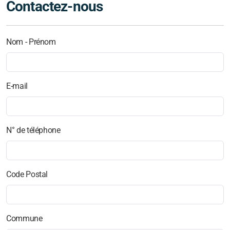
Contactez-nous
Trafic 3 - Toit Relevable Camp-Roof
Nom - Prénom
Ford Transit Custom - Baie
E-mail
Jumpy - Expert - ProAce - Baie
VW T5/T6 - Baie
N° de téléphone
Trafic 3 - Baie
Renault Master - Baie
Code Postal
Chauffage stationnaire - Autoterm
Commune