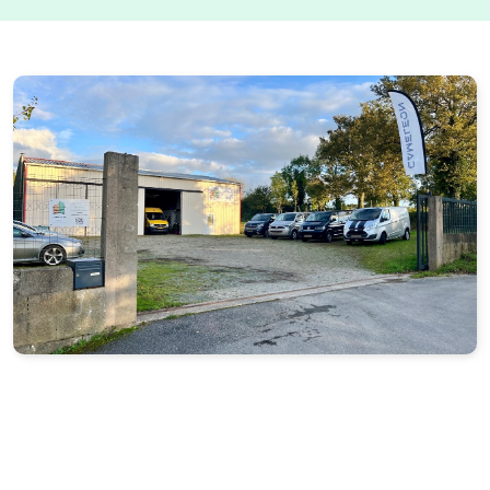
Vivaro - Aménagement modulable
Vito - Aménagement VASP
Peugeot Rifter - Toit relevable REIMO
Trafic 2 - Opel Vivaro - Toit relevable REIMO
VW T5 - Toit relevable REIMO
Trafic 3 - Toit relevable REIMO
VW T6.1 - Toit Relevable SCA 292
Ford Transit Custom - Toit Relevable SCA 126
Vito - Toit Relevable REIMO